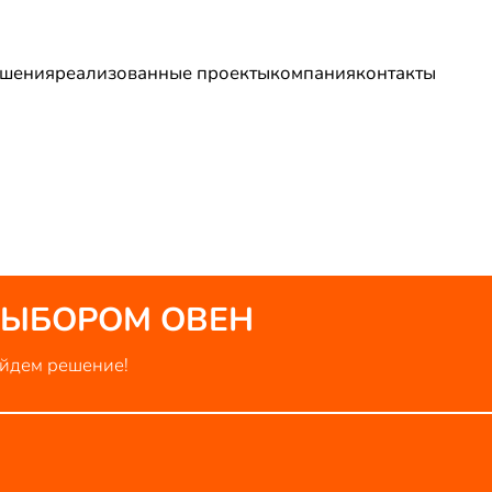
шения
реализованные проекты
компания
контакты
ВЫБОРОМ
ОВЕН
айдем решение!