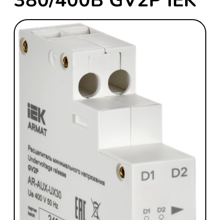
380/400В GV2P IEK