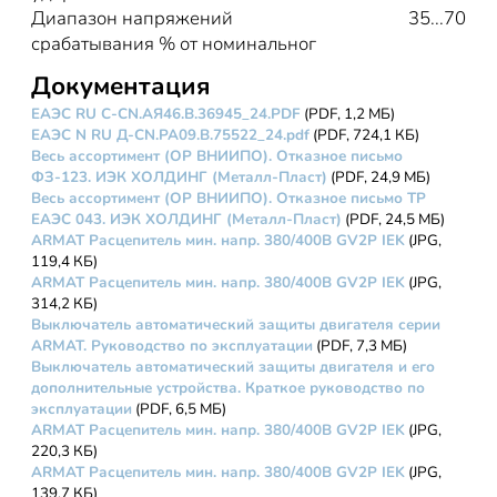
Диапазон напряжений
35...70
срабатывания % от номинальног
Документация
ЕАЭС RU C-CN.АЯ46.В.36945_24.PDF
(PDF, 1,2 МБ)
ЕАЭС N RU Д-CN.РА09.В.75522_24.pdf
(PDF, 724,1 КБ)
Весь ассортимент (ОР ВНИИПО). Отказное письмо
ФЗ-123. ИЭК ХОЛДИНГ (Металл-Пласт)
(PDF, 24,9 МБ)
Весь ассортимент (ОР ВНИИПО). Отказное письмо ТР
ЕАЭС 043. ИЭК ХОЛДИНГ (Металл-Пласт)
(PDF, 24,5 МБ)
ARMAT Расцепитель мин. напр. 380/400В GV2P IEK
(JPG,
119,4 КБ)
ARMAT Расцепитель мин. напр. 380/400В GV2P IEK
(JPG,
314,2 КБ)
Выключатель автоматический защиты двигателя серии
ARMAT. Руководство по эксплуатации
(PDF, 7,3 МБ)
Выключатель автоматический защиты двигателя и его
дополнительные устройства. Краткое руководство по
эксплуатации
(PDF, 6,5 МБ)
ARMAT Расцепитель мин. напр. 380/400В GV2P IEK
(JPG,
220,3 КБ)
ARMAT Расцепитель мин. напр. 380/400В GV2P IEK
(JPG,
139,7 КБ)