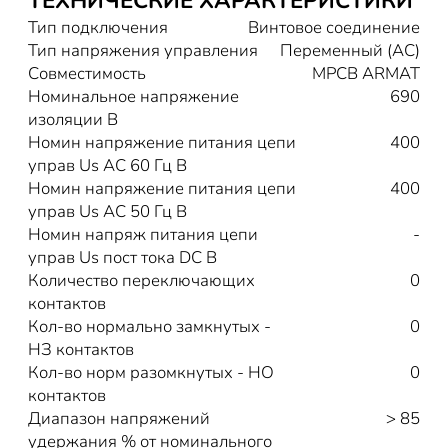
ТЕХНИЧЕСКИЕ ХАРАКТЕРИСТИКИ
Тип подключения
Винтовое соединение
Тип напряжения управления
Переменный (AC)
Совместимость
MPCB ARMAT
Номинальное напряжение
690
изоляции В
Номин напряжение питания цепи
400
управ Us AC 60 Гц В
Номин напряжение питания цепи
400
управ Us AC 50 Гц В
Номин напряж питания цепи
-
управ Us пост тока DC В
Количество переключающих
0
контактов
Кол-во нормально замкнутых -
0
НЗ контактов
Кол-во норм разомкнутых - НО
0
контактов
Диапазон напряжений
> 85
удержания % от номинального