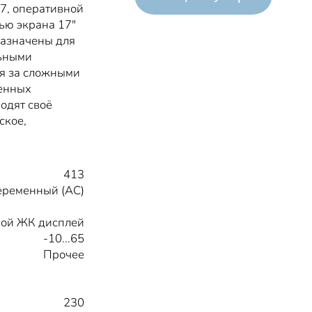
7, оперативной
ью экрана 17"
назначены для
льными
ля за сложными
енных
одят своё
ское,
413
ременный (AC)
ой ЖК дисплей
-10...65
Прочее
230