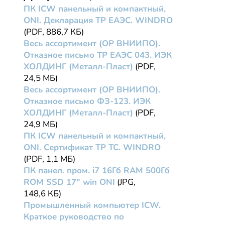
ПК ICW панельный и компактный,
ONI. Декларация ТР ЕАЭС. WINDRO
(PDF, 886,7 КБ)
Весь ассортимент (ОР ВНИИПО).
Отказное письмо ТР ЕАЭС 043. ИЭК
ХОЛДИНГ (Металл-Пласт)
(PDF,
24,5 МБ)
Весь ассортимент (ОР ВНИИПО).
Отказное письмо ФЗ-123. ИЭК
ХОЛДИНГ (Металл-Пласт)
(PDF,
24,9 МБ)
ПК ICW панельный и компактный,
ONI. Сертификат ТР ТС. WINDRO
(PDF, 1,1 МБ)
ПК панел. пром. i7 16Гб RAM 500Гб
ROM SSD 17" win ONI
(JPG,
148,6 КБ)
Промышленный компьютер ICW.
Краткое руководство по