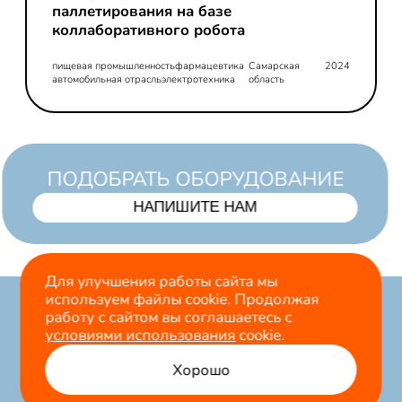
паллетирования на базе
коллаборативного робота
пищевая промышленность
фармацевтика
Самарская
2024
автомобильная отрасль
электротехника
область
ПОДОБРАТЬ ОБОРУДОВАНИЕ
НАПИШИТЕ НАМ
Для улучшения работы сайта мы
используем файлы cookie. Продолжая
Продвижение и
работу с сайтом вы соглашаетесь с
разработка
условиями использования
cookie.
Самара, ул. 22 Партсъезда,
сайта
lemurteam.ru
207 оф. 3, 1 этаж
Хорошо
8 (846) 233-70-73
политика