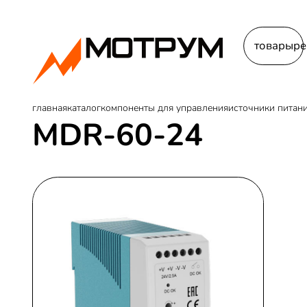
товары
ре
главная
каталог
компоненты для управления
источники питан
MDR-60-24