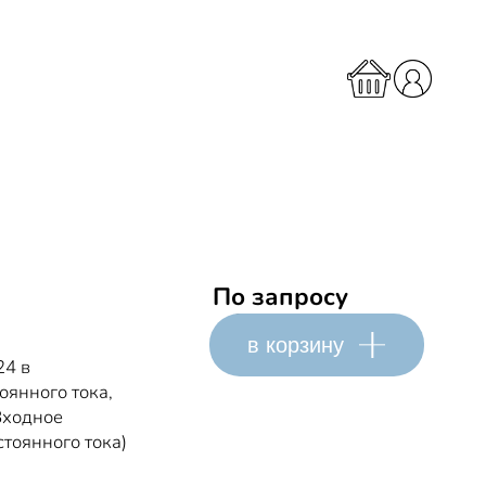
По запросу
в корзину
4 в
оянного тока,
Входное
тоянного тока)