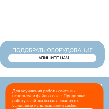
ПОДОБРАТЬ ОБОРУДОВАНИЕ
НАПИШИТЕ НАМ
Продвижение и
разработка
Для улучшения работы сайта мы
Самара, ул. 22 Партсъезда,
используем файлы cookie. Продолжая
сайта
lemurteam.ru
207 оф. 3, 1 этаж
работу с сайтом вы соглашаетесь с
8 (846) 233-70-73
условиями использования
cookie.